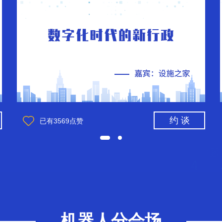
约 谈
已有
3569
点赞
机器人分会场