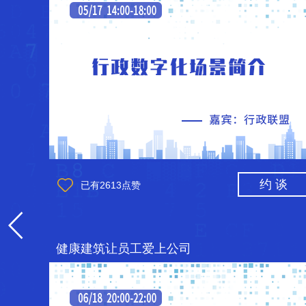
约 谈
已有
2613
点赞
健康建筑让员工爱上公司