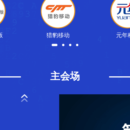
版
猎豹移动
元年
主会场