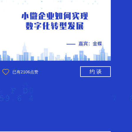
约 谈
已有
2106
点赞