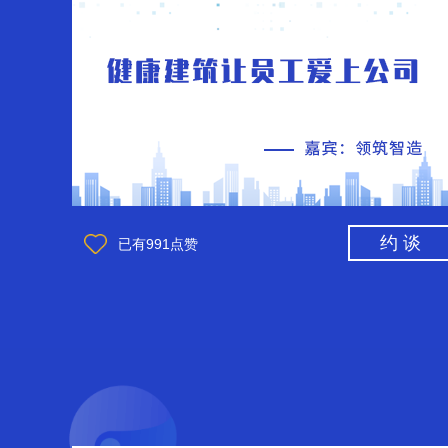
约 谈
已有
991
点赞