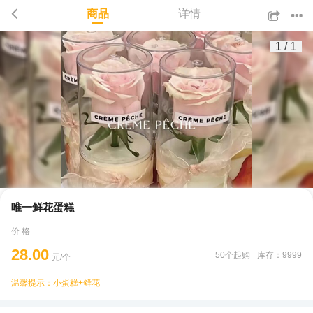
商品
详情
1
/
1
唯一鲜花蛋糕
价 格
28.00
50个起购
库存：9999
元/个
温馨提示：小蛋糕+鲜花