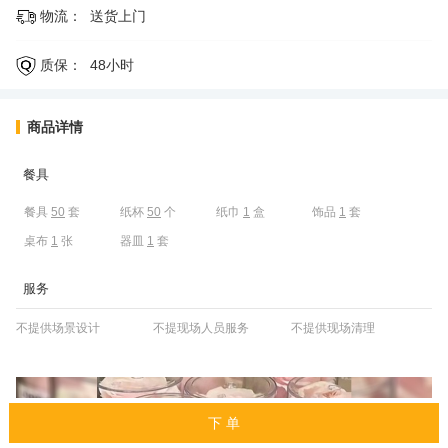
物流：
送货上门
质保：
48小时
商品详情
餐具
餐具
50
套
纸杯
50
个
纸巾
1
盒
饰品
1
套
桌布
1
张
器皿
1
套
服务
不提供场景设计
不提现场人员服务
不提供现场清理
下 单