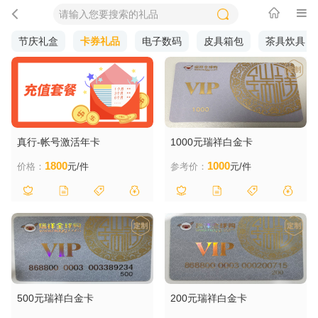
节庆礼盒
卡券礼品
电子数码
皮具箱包
茶具炊具
真行-帐号激活年卡
1000元瑞祥白金卡
1800
1000
价格：
元/件
参考价：
元/件
500元瑞祥白金卡
200元瑞祥白金卡