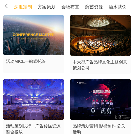
深度定制
方案策划
会场布置
演艺资源
酒水茶饮
活动MICE一站式托管
中大型广告品牌文化主题创意
策划公司
活动策划执行、广告传媒资源
品牌策划营销 影视制作 公关
整合投放
活动