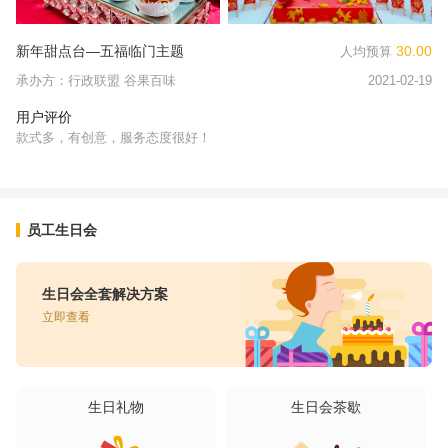
新年甜点台—五福临门主题
30.00
.00
前
人均预算
承办方：行政联盟 谷果百味
2021-02-19
-08
承
用户评价
用
款式多，有创意，服务态度很好！
很
后
员工生日会
生日会全套解决方案
立即查看
生日礼物
生日会茶歇