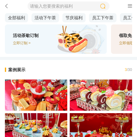
全部福利
活动下午茶
节庆福利
员工下午茶
员工体
活动茶歇订制
领取免费
立即订制 >
立即领取 >
案例展示
3
/
30