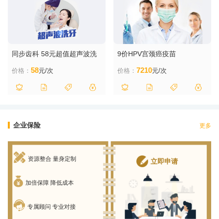
同步齿科 58元超值超声波洗
9价HPV宫颈癌疫苗
牙套餐
58
7210
价格：
元/次
价格：
元/次
企业保险
更多
资源整合 量身定制
立即申请
加倍保障 降低成本
专属顾问 专业对接