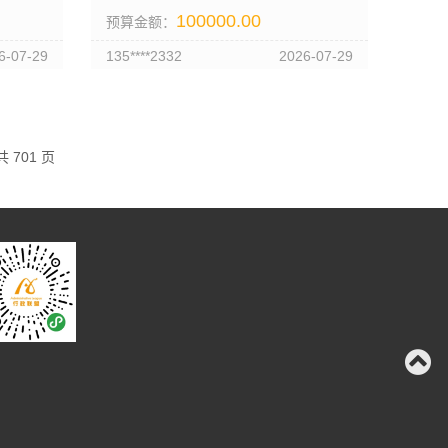
100000.00
预算金额：
6-07-29
135****2332
2026-07-29
共 701 页