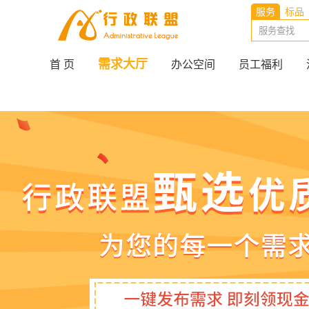
服务
标品
需求大厅
首 页
办公空间
员工福利