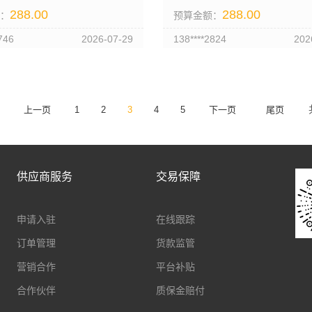
288.00
288.00
：
预算金额：
746
2026-07-29
138****2824
202
上一页
1
2
3
4
5
下一页
尾页
供应商服务
交易保障
申请入驻
在线跟踪
订单管理
货款监管
营销合作
平台补贴
合作伙伴
质保金赔付