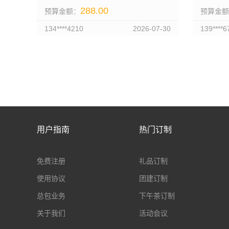
288.00
预算金额：
预算金额
134****4210
2026-07-30
139****6
用户指南
热门订制
免费注册
礼品订制
使用协议
团建订制
总包业务
下午茶订制
关于我们
活动会议