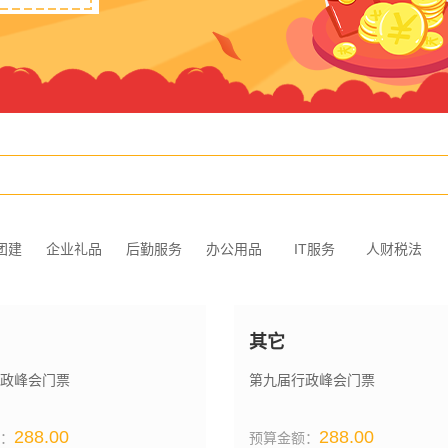
团建
企业礼品
后勤服务
办公用品
IT服务
人财税法
其它
政峰会门票
第九届行政峰会门票
288.00
288.00
：
预算金额：