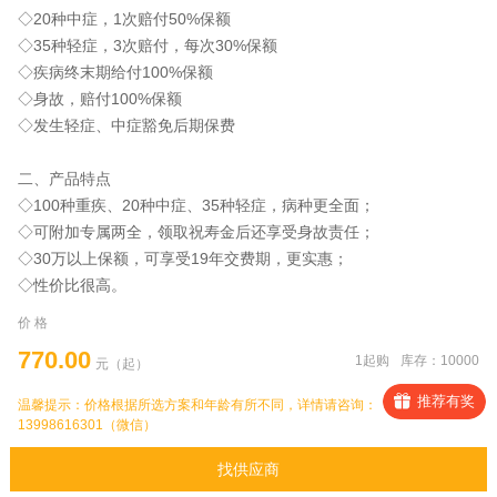
◇20种中症，1次赔付50%保额
◇35种轻症，3次赔付，每次30%保额
◇疾病终末期给付100%保额
◇身故，赔付100%保额
◇发生轻症、中症豁免后期保费
二、产品特点
◇100种重疾、20种中症、35种轻症，病种更全面；
◇可附加专属两全，领取祝寿金后还享受身故责任；
◇30万以上保额，可享受19年交费期，更实惠；
◇性价比很高。
价 格
770.00
1起购
库存：10000
元（起）
推荐有奖
温馨提示：价格根据所选方案和年龄有所不同，详情请咨询：
13998616301（微信）
找供应商
发票：
开具增值税普通发票/专票