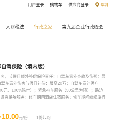
用户登录
购物车
供应商登录
深圳
人财税法
行政之家
第九届企业行政峰会
享自驾保险（境内版）
服务，节假日额外补偿保险责任：自驾车意外身故及伤残：最
自驾车意外伤害节假日补偿：最高20万；自驾车意外医疗
00元，100%赔付）；紧急拖车服务（50公里为限）；路边
；紧急换胎服务；修车期间酒店住宿服务；修车期间继续旅行
10.00
￥
元/份
1份起购