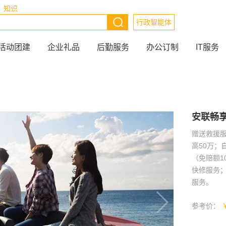
知识
行政智能体
活动团建
企业礼品
后勤服务
办公订制
IT服务
安联畅
赠送救援
高50万；
（免赔额1
快修服务
服务。
参考价：