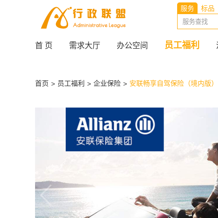
服务
标品
员工福利
首 页
需求大厅
办公空间
首页
员工福利
企业保险
安联畅享自驾保险（境内版）
>
>
>