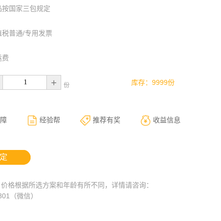
品按国家三包规定
值税普通/专用发票
运费
+
库存：9999份
份
障
经验帮
推荐有奖
收益信息
 定
：价格根据所选方案和年龄有所不同，详情请咨询：
6301（微信）