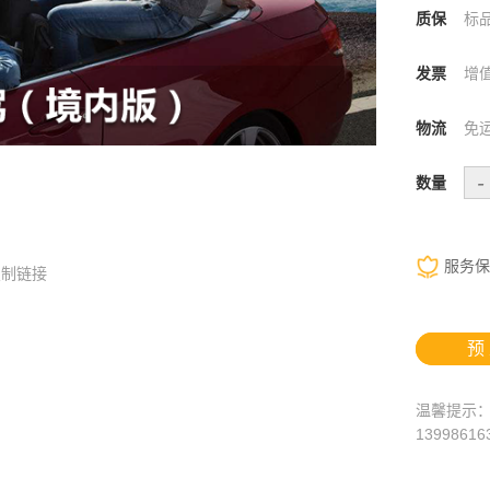
质保
标
发票
增
物流
免
-
数量
服务保
复制链接
预
温馨提示
1399861