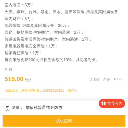
室内装潢：5万；
火灾、爆炸、台风、暴雨、洪水、雪灾等保险-房屋及其附属设备，
室内财产：5万；
地震保险-房屋及其附属设备：30万；
盗窃、抢劫保险-室内财产、室内装潢：2万；
管道破裂及水渍保险-室内财产、室内装潢：2万；
家用电器用电安全保险：1万；
居家责任保险：1万；
每次事故免赔200元或损失金额的10%，以高者为准。
价 格
515.00
1人起购
库存：10000
元/人
温馨提示：详情请咨询：13998616301（微信）
推荐有奖
发票：
增值税普通/专用发票
找供应商
物流：
免运费