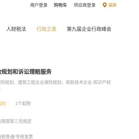
用户登录
购物车
供应商登录
深圳
人财税法
行政之家
第九届企业行政峰会
险规划和诉讼理赔服务
保险规划、建筑工程企业保险规划，高新技术企业-知识产权
等
议价
1个起购
品按国家三包规定
值税普通/专用发票