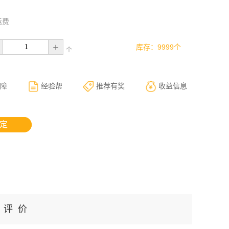
运费
+
库存：9999个
个
障
经验帮
推荐有奖
收益信息
 定
评 价