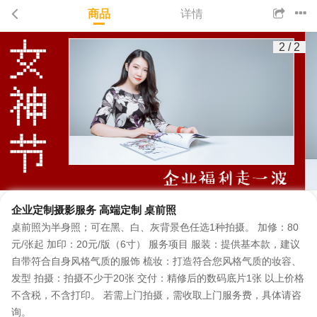
商品
详情
2
/
2
企业定制摄影服务 高端定制 桌前照
桌前照为半身照；可在黑、白、灰背景色任选1种拍摄。 加修：80
元/张起 加印：20元/版（6寸） 服务项目 服装：提供基本款，建议
自带符合自身风格气质的服饰 梳妆：打造符合您风格气质的妆容、
发型 拍摄：拍摄不少于20张 交付：精修后的数码底片1张 以上价格
不含税，不含打印。 若需上门拍摄，需收取上门服务费，具体请咨
询。