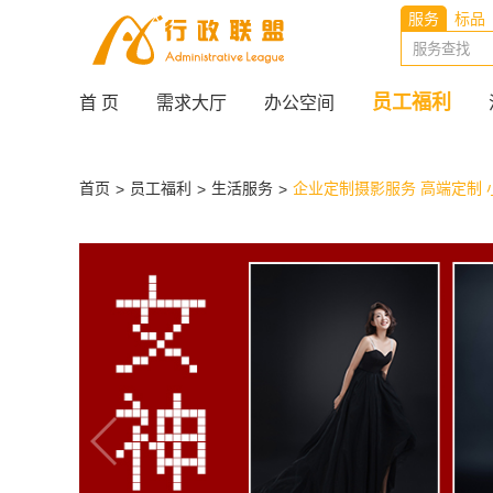
服务
标品
员工福利
首 页
需求大厅
办公空间
首页
员工福利
生活服务
企业定制摄影服务 高端定制 
>
>
>