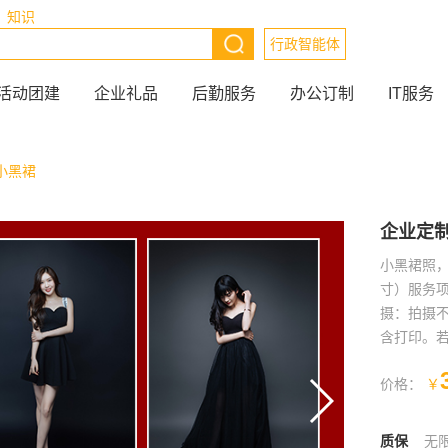
知识
行政智能体
活动团建
企业礼品
后勤服务
办公订制
IT服务
小黑裙
企业定制
小黑裙照，增
寸）服务
摄：拍摄不
含打印。
价格：
￥
质保
无