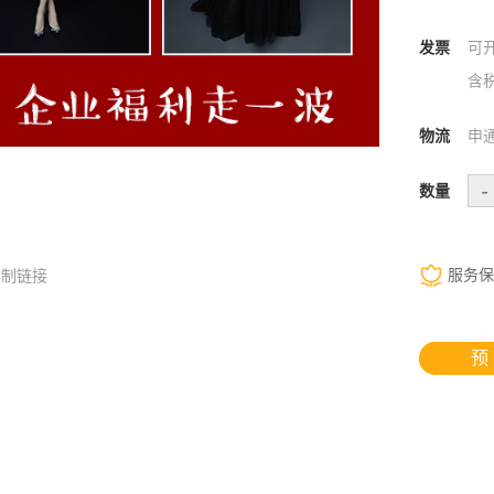
发票
可
含
物流
申
-
数量
服务保
复制链接
预