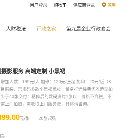
用户登录
购物车
供应商登录
深圳
人财税法
行政之家
第九届企业行政峰会
摄影服务 高端定制 小黑裙
加人数：199元/人 加修：120元/张起 加印：20元/版（6
项目服装：常规码多款小黑裙梳妆：量身打造经典优雅造型拍
少于40张交付：精修后的数码底片1张以上价格不含税，不
若需上门拍摄，需收取上门服务费，具体请咨询。
399.00
元/张
20张起购
限期