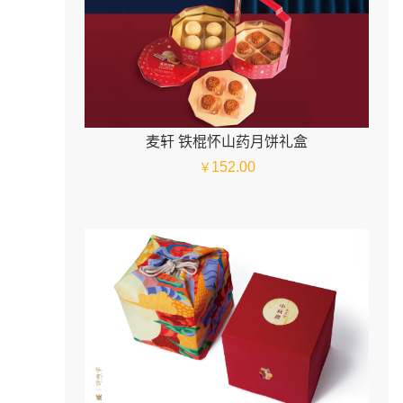
麦轩 铁棍怀山药月饼礼盒
152.00
￥