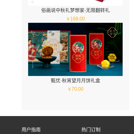
俗画说中秋礼梦想家-无限翻转礼
168.00
￥
甄优·秋宵望月月饼礼盒
70.00
￥
用户指南
热门订制