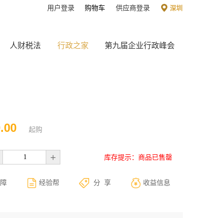
用户登录
购物车
供应商登录
深圳
人财税法
行政之家
第九届企业行政峰会
.00
起购
+
库存提示：商品已售罄
障
经验帮
分 享
收益信息