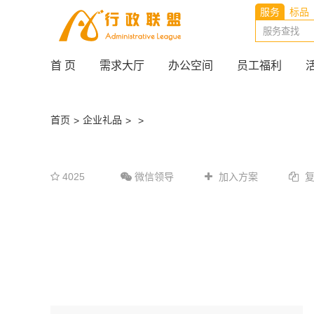
服务
标品
首 页
需求大厅
办公空间
员工福利
首页
企业礼品
>
>
>
4025
微信领导
加入方案