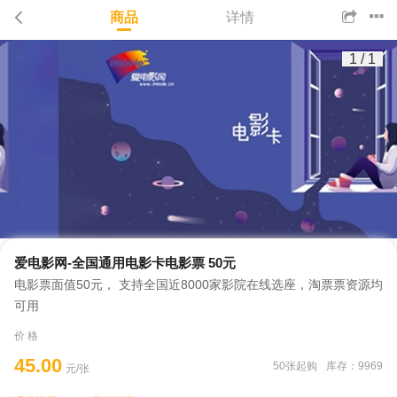
商品
详情
1
/
1
爱电影网-全国通用电影卡电影票 50元
电影票面值50元， 支持全国近8000家影院在线选座，淘票票资源均
可用
价 格
45.00
50张起购
库存：9969
元/张