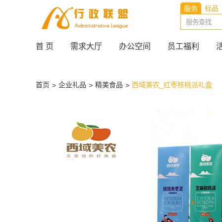
服务
标品
首 页
需求大厅
办公空间
员工福利
首页
企业礼品
精美食品
西域美农_红枣核桃派礼盒
>
>
>