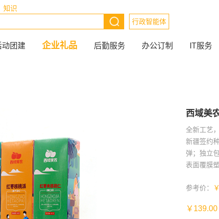
知识
行政智能体
企业礼品
活动团建
后勤服务
办公订制
IT服务
西域美
全新工艺
新疆签约
弹；独立
表面覆膜
参考价：
￥139.00