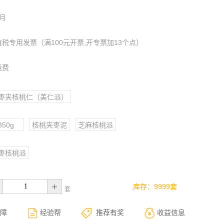
月
值税专用发票（满100元开票,开专票加13个点）
运费
枣夹核桃仁（美仁派）
350g
核桃夹枣泥
芝麻核桃派
枣核桃派
+
库存：9999套
套
障
经验帮
推荐有奖
收益信息