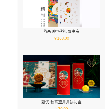
俗画说中秋礼-聚享家
168.00
￥
甄优·秋宵望月月饼礼盒
70.00
￥