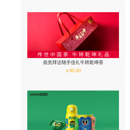
商务拜访随手佳礼牛转乾坤茶
90.00
￥