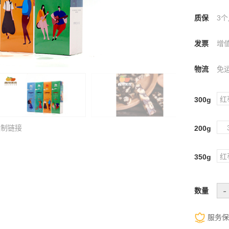
质保
3个
发票
增
物流
免
红
300g
复制链接
200g
红
350g
-
数量
服务保