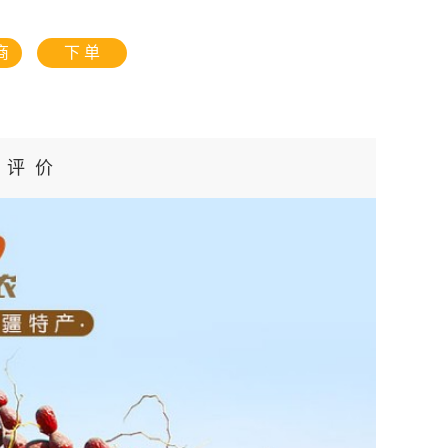
商
下 单
评 价