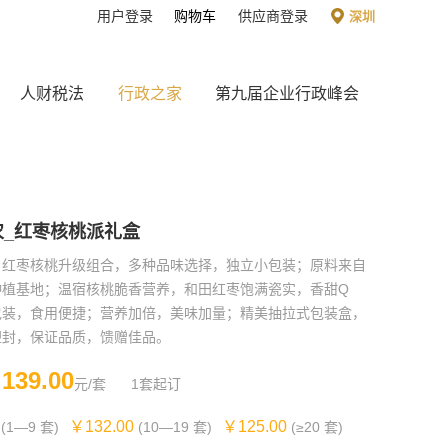
用户登录
购物车
供应商登录
深圳
人财税法
行政之家
第九届企业行政峰会
农_红枣核桃派礼盒
，红枣核桃升级组合，多种品味选择，独立小包装；原料来自
种植基地；温宿核桃脆香营养，和田红枣饱满瓷实，香甜Q
包装，食用便捷；营养加倍，美味加量；精美抽拉式包装盒，
塑封，保证品质，馈赠佳品。
139.00
￥
元/套
1套起订
￥132.00
￥125.00
(1—9 套)
(10—19 套)
(≥20 套)