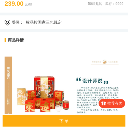
239.00
50箱起购
库存：9999
元/箱
质保：
标品按国家三包规定
商品详情
推荐有奖
下 单