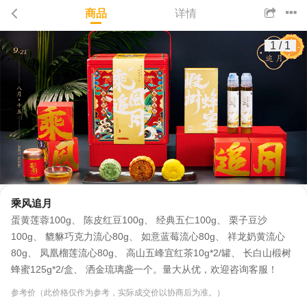
商品
详情
1
/
1
乘风追月
蛋黄莲蓉100g、 陈皮红豆100g、 经典五仁100g、 栗子豆沙
100g、 貔貅巧克力流心80g、 如意蓝莓流心80g、 祥龙奶黄流心
80g、 凤凰榴莲流心80g、 高山五峰宜红茶10g*2/罐、 长白山椴树
蜂蜜125g*2/盒、 洒金琉璃盏一个。量大从优，欢迎咨询客服！
参考价（此价格仅作为参考，实际成交价以协商后为准。）