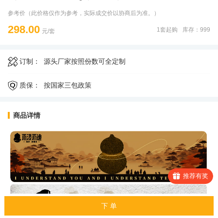
参考价（此价格仅作为参考，实际成交价以协商后为准。）
298.00
1套起购
库存：999
元/套
订制：
源头厂家按照份数可全定制
质保：
按国家三包政策
商品详情
推荐有奖
下 单