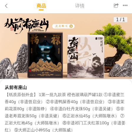
商品
详情
1
/
1
从前有座山
【纸质原创外盒】 1第一批九款茶 橙色玻璃葫芦罐1款 ①非遗蜜兰
香40g（非遗曾启业） ②非遗鸭屎香40g（非遗曾启业） ③非遗茉
莉花茶80g（非遗陈铮） ④非遗白牡丹龙珠50g（非遗吴健） ⑤非
遗老寿眉龙珠50g（非遗吴健） ⑥正岩水仙45g（大师陈墩水） ⑦
正岩大红袍45g（大师陈墩水） ⑧非遗祁门工夫红茶100g（非遗姜
红） ⑨大师正山小种55g（大师陈威）