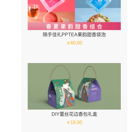
随手佳礼PPTEA果韵甜香袋泡
60.00
￥
DIY蕾丝花边香包礼盒
18.00
￥