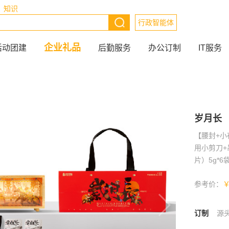
知识
行政智能体
企业礼品
活动团建
后勤服务
办公订制
IT服务
岁月长
【腰封+小
用小剪刀+
片）5g*
参考价：
订制
源