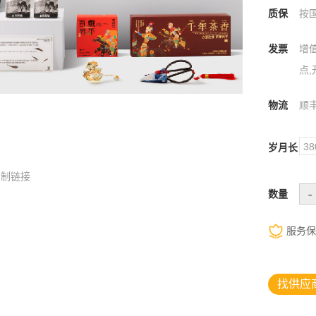
质保
按
发票
增
点,
物流
顺
3
岁月长
复制链接
-
数量
服务保
找供应