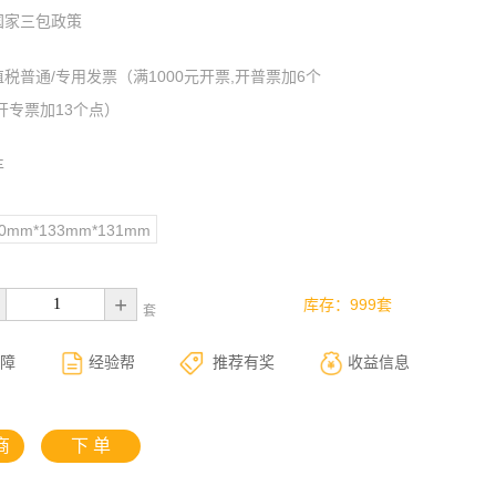
国家三包政策
值税普通/专用发票（满1000元开票,开普票加6个
开专票加13个点）
丰
80mm*133mm*131mm
+
库存：999套
套
障
经验帮
推荐有奖
收益信息
商
下 单