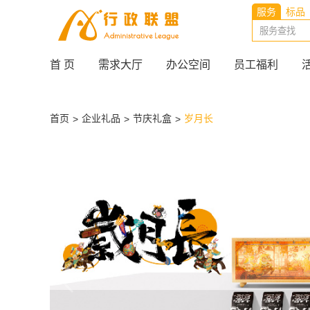
服务
标品
首 页
需求大厅
办公空间
员工福利
首页
企业礼品
节庆礼盒
岁月长
>
>
>