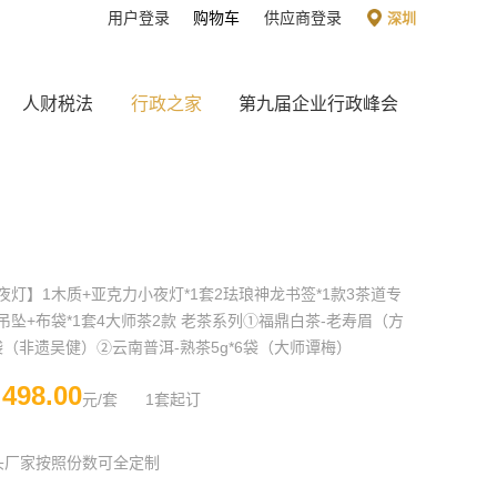
用户登录
购物车
供应商登录
深圳
人财税法
行政之家
第九届企业行政峰会
夜灯】1木质+亚克力小夜灯*1套2珐琅神龙书签*1款3茶道专
吊坠+布袋*1套4大师茶2款 老茶系列①福鼎白茶-老寿眉（方
6袋（非遗吴健）②云南普洱-熟茶5g*6袋（大师谭梅）
498.00
￥
元/套
1套起订
头厂家按照份数可全定制