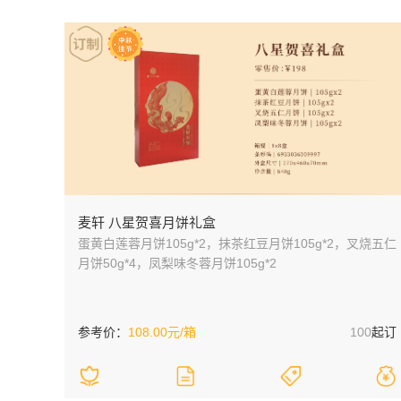
麦轩 八星贺喜月饼礼盒
蛋黄白莲蓉月饼105g*2，抹茶红豆月饼105g*2，叉烧五仁
月饼50g*4，凤梨味冬蓉月饼105g*2
参考价：
108.00元/箱
100
起订