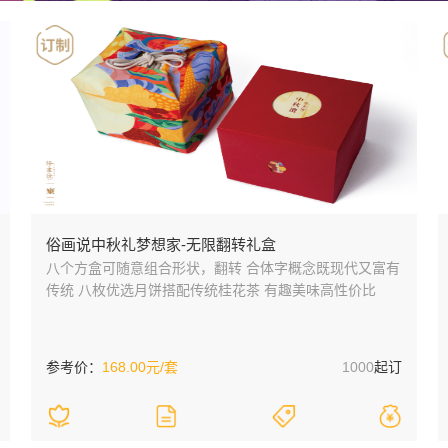
俗画说中秋礼梦想家-无限翻转礼盒
八个方盒可随意组合形状，翻转 合体字概念既现代又富有
传统 八枚优选月饼搭配传统桂花茶 有趣美味高性价比
参考价：
168.00元/套
1000
起订