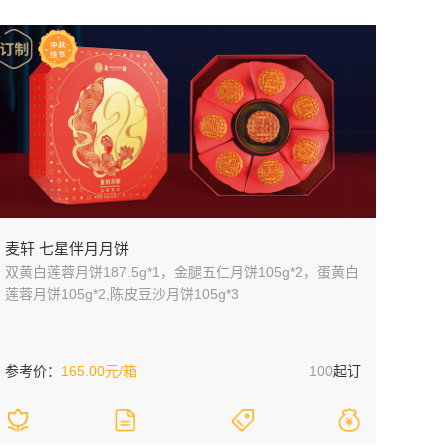
麦轩 七星伴月月饼
双黄白莲蓉月饼187.5g*1，金腿五仁月饼105g*2，蛋黄白
莲蓉月饼105g*2,陈皮豆沙月饼105g*3
参考价：
165.00元/箱
100
起订