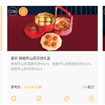
麦轩 铁棍怀山药月饼礼盒
铁棍怀山药蛋黄月饼80g*4，铁棍怀山药核桃月饼50g*4，
铁棍怀山药月饼50g*4
参考价：
152.00元/箱
100
起订