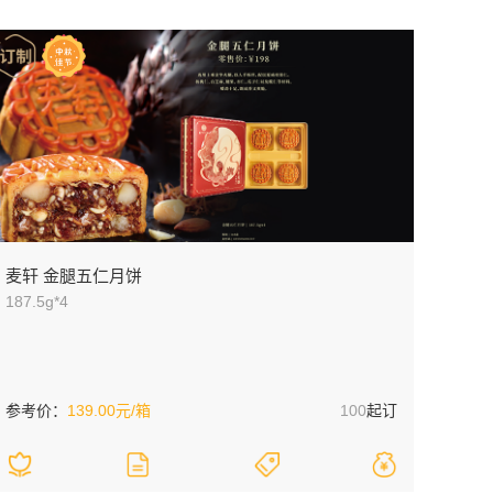
麦轩 金腿五仁月饼
187.5g*4
参考价：
139.00元/箱
100
起订