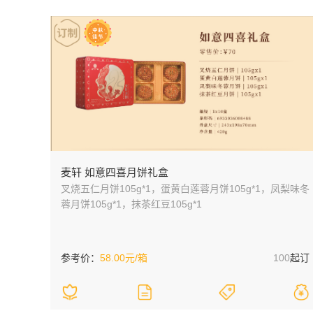
麦轩 如意四喜月饼礼盒
叉烧五仁月饼105g*1，蛋黄白莲蓉月饼105g*1，凤梨味冬
蓉月饼105g*1，抹茶红豆105g*1
参考价：
58.00元/箱
100
起订