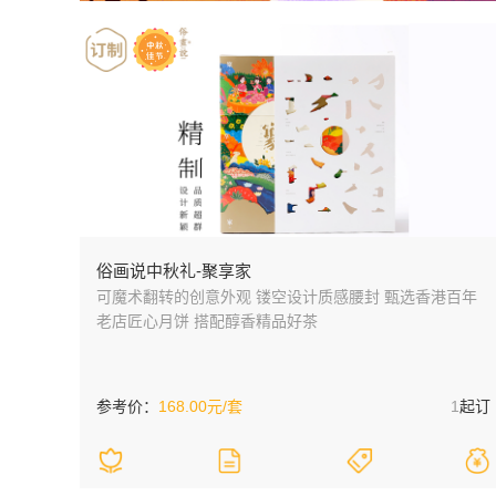
俗画说中秋礼-聚享家
可魔术翻转的创意外观 镂空设计质感腰封 甄选香港百年
老店匠心月饼 搭配醇香精品好茶
参考价：
168.00元/套
1
起订