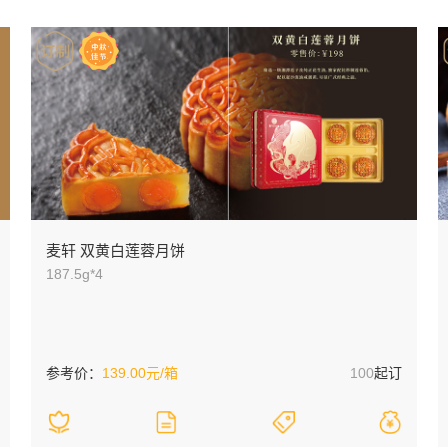
麦轩 双黄白莲蓉月饼
187.5g*4
参考价：
139.00元/箱
100
起订