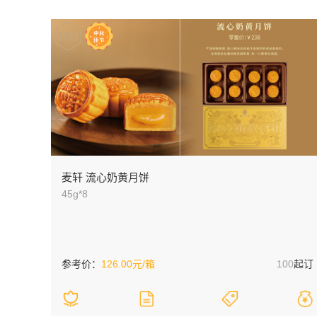
麦轩 流心奶黄月饼
45g*8
参考价：
126.00元/箱
100
起订