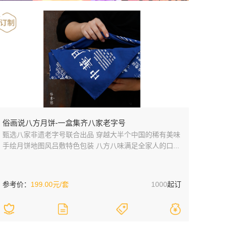
俗画说八方月饼-一盒集齐八家老字号
甄选八家非遗老字号联合出品 穿越大半个中国的稀有美味
手绘月饼地图风吕敷特色包装 八方八味满足全家人的口...
参考价：
199.00元/套
1000
起订