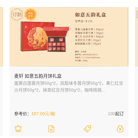
麦轩 如意五韵月饼礼盒
蛋黄白莲蓉月饼50g*2，凤梨味冬蓉月饼50g*2，果仁红豆
沙月饼50g*2，抹茶红豆月饼50g*2，咖啡核桃...
参考价：
107.00元/箱
100
起订