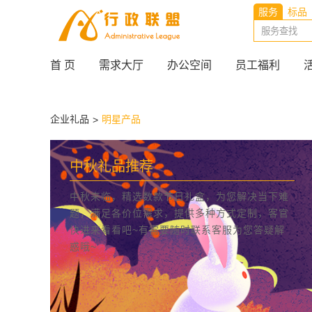
服务
标品
首 页
需求大厅
办公空间
员工福利
企业礼品
明星产品
>
中秋礼品推荐
中秋来临，精选数款节日礼盒，为您解决当下难
题，满足各价位需求，提供多种方式定制，客官
快进来看看吧~有需要随时联系客服为您答疑解
惑哦~