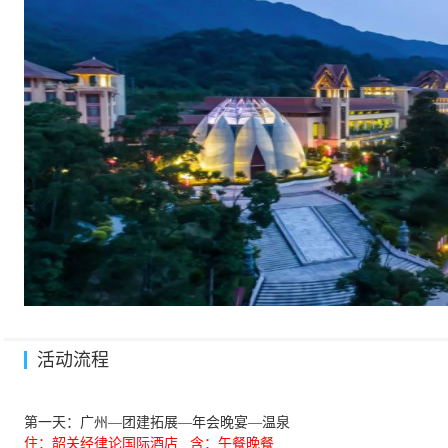
活动流程
第一天：广州
—团建拓展—年会晚宴—温泉
住：
韶关经律论国际酒店 含：午餐晚餐