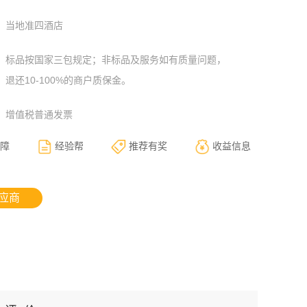
当地准四酒店
标品按国家三包规定；非标品及服务如有质量问题，
退还10-100%的商户质保金。
增值税普通发票
障
经验帮
推荐有奖
收益信息
应商