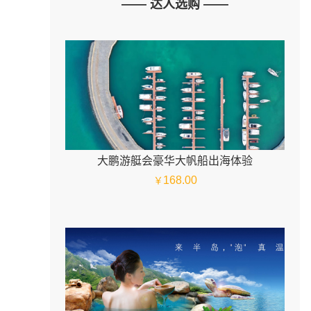
—— 达人选购 ——
大鹏游艇会豪华大帆船出海体验
168.00
￥