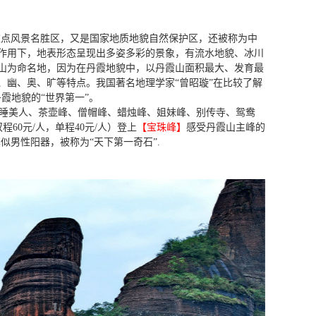
重点风景名胜区，
又是国家地质地貌自然保护区，还被称为中
作用下，地表形态呈现出多姿多彩的景象，有流水地貌、冰川
山为命名地，因为在丹霞地貌中，以丹霞山面积最大、发育最
、幽、奥、旷等特点。我国著名地理学家“曾昭璇”在比较了解
霞地貌的“世界第一”。
睡美人、茶壶峰、僧帽峰、蜡烛峰、姐妹峰、别传寺、鸳鸯
60元/人，单程40元/人）登上
【宝珠峰】
感受丹霞山主峰的
真似男性阳器，被称为“天下第一奇石”.