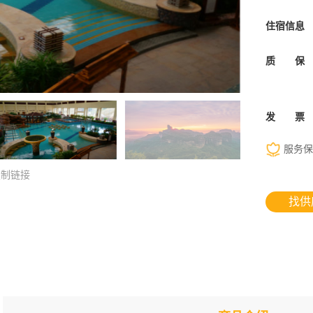
住宿信息
质 保
发 票
服务保
复制链接
找供