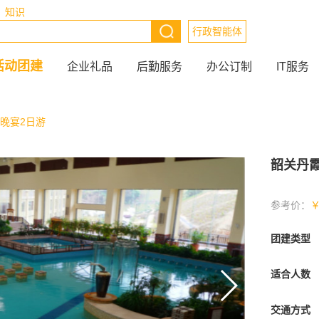
知识
行政智能体
活动团建
企业礼品
后勤服务
办公订制
IT服务
晚宴2日游
韶关丹
参考价：
团建类型
适合人数
交通方式