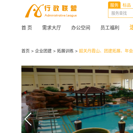
服务
标品
首 页
需求大厅
办公空间
员工福利
首页
企业团建
拓展训练
韶关丹霞山、团建拓展、年会
>
>
>