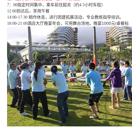
7：00指定时间集中，乘车前往韶关（约4.5小时车程）
12:00到达后，享用午餐
14:00-17:30 稍作休息，进行团建拓展活动，专业教练指导培训。
晚宴1000元/桌餐标
18:00-21:00酒店大厅晚宴年会，可用舞台场地。