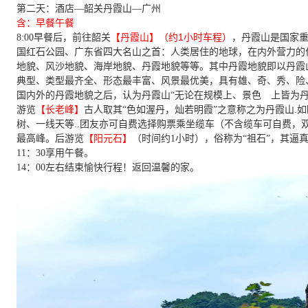
第二天：
酒店—韶关丹霞山—广州
含：早餐午餐
1
8:00早餐后，前往
韶关
【丹霞山】（约
小时车程）
，丹霞山是国家
国红石公园、广东省四大名山之首：人类居住的地球，在内外营力的
地貌、风沙地貌、海岸地貌、丹霞地貌等等。其中丹霞地貌即以丹霞
典型、类型最齐全、形态最丰富、风景最优美，具有雄、奇、秀、险
国内外的丹霞地貌之后，认为丹霞山“无论在规模上、景色 上皆为丹
.
游览
【长老峰】
古人取其“色如渥丹，灿若明霞”之意称之为丹霞山
如
..
树、一线天等
团友亦可自费选择购票乘坐缆车（不含缆车可自费，双程
最高峰。后游览
【阳元石】
（时间约1小时）
，俗称为“祖石”，其逼
11：30享用午餐。
14：00左右结束愉快行程！返回温馨的家。