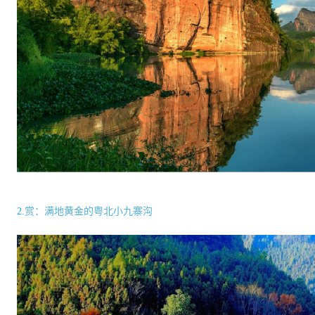
2.
赏：满地黄金的粤北小九寨沟