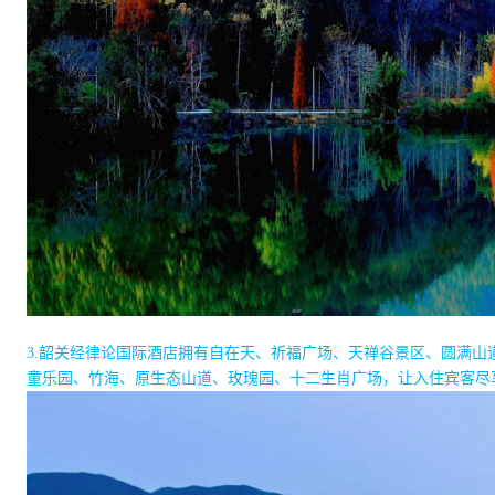
3.
韶关经律论国际酒店拥有自在天、祈福广场、天禅谷景区、圆满山
童乐园、竹海、原生态山道、玫瑰园、十二生肖广场，让入住宾客尽