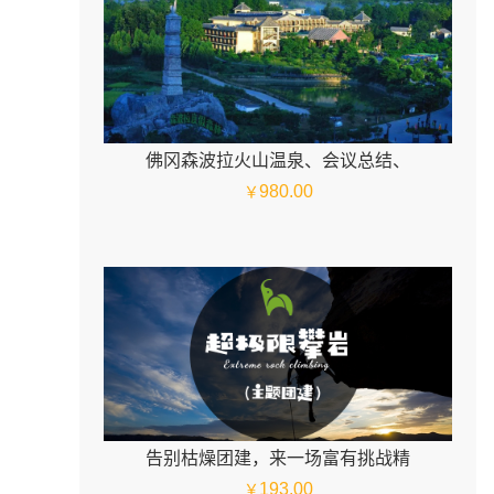
佛冈森波拉火山温泉、会议总结、
980.00
￥
告别枯燥团建，来一场富有挑战精
193.00
￥