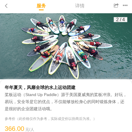
服务
详情
2
/
4
年年夏天，风靡全球的水上运动团建
桨板运动（Stand Up Paddle）源于美国夏威夷的桨板冲浪。好玩，
易玩，安全等是它的优点，不仅能够放松身心的同时锻炼身体，还
是很好的企业团建活动哦。
参考价（此价格仅作为参考，实际成交价以协商后为准。）
366.00
元/人