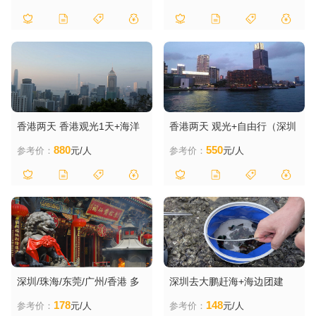
纯玩无购物，住三钻酒店）
香港两天 香港观光1天+海洋
香港两天 观光+自由行（深圳
公园1天（深圳出发，纯玩无
出发，纯玩无购物，住三钻酒
880
550
参考价：
元/人
参考价：
元/人
购物，住三钻酒店）
店）
深圳/珠海/东莞/广州/香港 多
深圳去大鹏赶海+海边团建
地出发香港 纯玩观光 一天游
+海鲜大餐1天
178
148
参考价：
元/人
参考价：
元/人