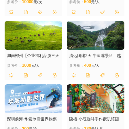
10000
500
参考价：
元/次
参考价：
元/人
自助晚餐、鹿嘴山庄、卡丁车
湖南郴州【企业福利品质三天
清远团建2天 牛鱼嘴景区、越
游】仰天湖大草原、东江湖、
野车体验、洞天仙境、峰林小
1000
400
参考价：
元/人
参考价：
元/人
白廊凤凰岛、高椅岭、深圳北
镇 定制包团
高铁往返
深圳前海·华发冰雪世界购票
隐栖·小院咖啡手作轰趴馆团
咨询
建定制
200
180
参考价：
元/次
参考价：
元/人均