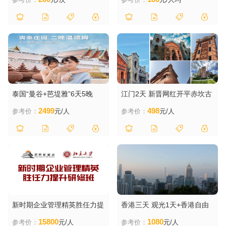
泰国“曼谷+芭堤雅”6天5晚
江门2天 新晋网红开平赤坎古
镇、侨小馆、赤坎南楼、打
2499
498
参考价：
元/人
参考价：
元/人
卡-狂飙拍摄地三十三墟街、
新会人民会堂、圭峰山
新时期企业管理精英胜任力提
香港三天 观光1天+香港自由
升研修班
行1天+澳门1天（深圳出发，
15800
1080
参考价：
元/人
参考价：
元/人