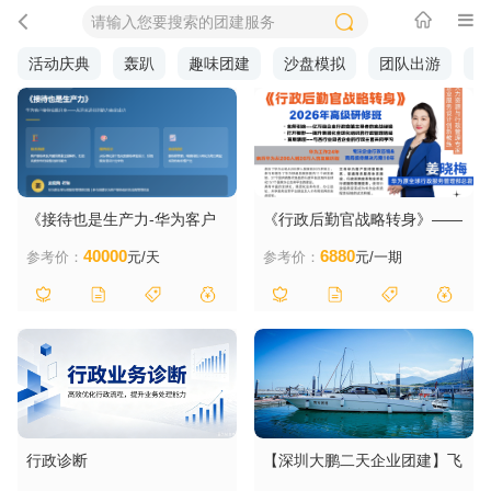
活动庆典
轰趴
趣味团建
沙盘模拟
团队出游
拓
《接待也是生产力-华为客户
《行政后勤官战略转身》——
接待实践分享》
2026年高级研修班（第四
40000
6880
参考价：
元/天
参考价：
元/一期
届）
行政诊断
【深圳大鹏二天企业团建】飞
盘主题、豪华游艇出海、酒店