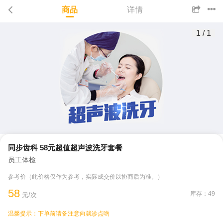
商品
详情
1
/
1
同步齿科 58元超值超声波洗牙套餐
员工体检
参考价（此价格仅作为参考，实际成交价以协商后为准。）
58
库存：49
元/次
温馨提示：下单前请备注意向就诊点哟