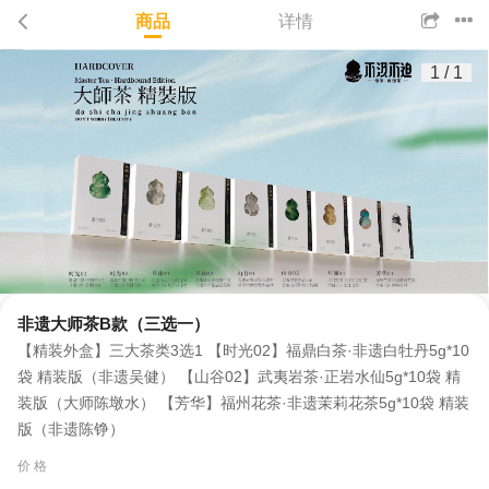
商品
详情
1
/
1
非遗大师茶B款（三选一）
【精装外盒】三大茶类3选1 【时光02】福鼎白茶·非遗白牡丹5g*10
袋 精装版（非遗吴健） 【山谷02】武夷岩茶·正岩水仙5g*10袋 精
装版（大师陈墩水） 【芳华】福州花茶·非遗茉莉花茶5g*10袋 精装
版（非遗陈铮）
价 格