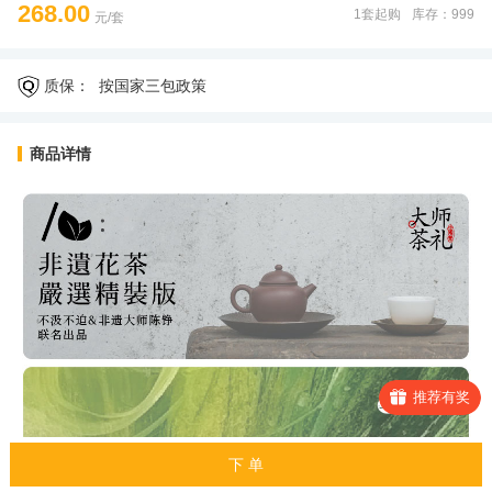
268.00
1套起购
库存：999
元/套
质保：
按国家三包政策
商品详情
推荐有奖
下 单