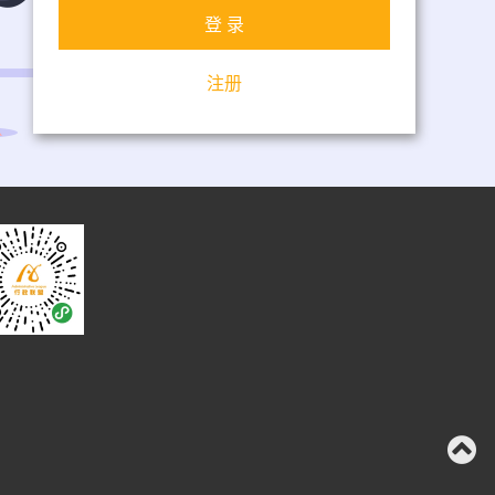
登 录
注册