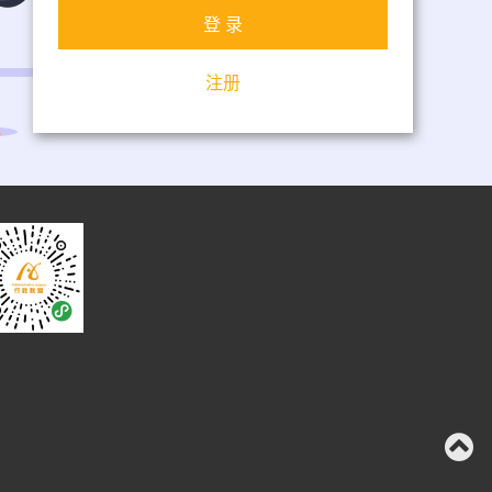
登 录
注册