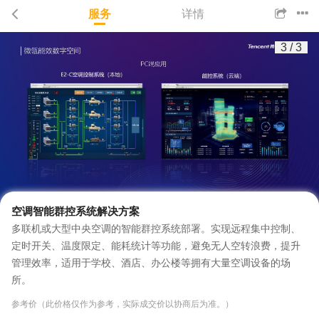
服务
详情
3
/
3
空调智能群控系统解决方案
多联机或大型中央空调的智能群控系统部署。实现远程集中控制、
定时开关、温度限定、能耗统计等功能，避免无人空转浪费，提升
管理效率，适用于学校、酒店、办公楼等拥有大量空调设备的场
所。
参考价（此价格仅作为参考，实际成交价以协商后为准。）