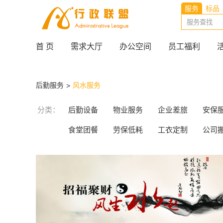
服务
标品
首 页
需求大厅
办公空间
员工福利
后勤服务
风水服务
>
分类：
后勤设备
物业服务
企业差旅
安保
食堂团餐
劳保低耗
工衣定制
公司