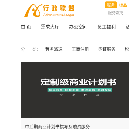
服务
标品
首 页
需求大厅
办公空间
员工福利
分 类：
劳务派遣
工商注册
签证服务
税
中后期商业计划书撰写及融资服务