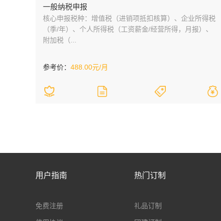
一般纳税申报
核心申报税种：增值税（进销项抵扣核算）、企业所得税
（季/年）、个人所得税（工资薪金/经营所得，月报）、
附加税（...
参考价：
488.00元/月
用户指南
热门订制
免费注册
礼品订制