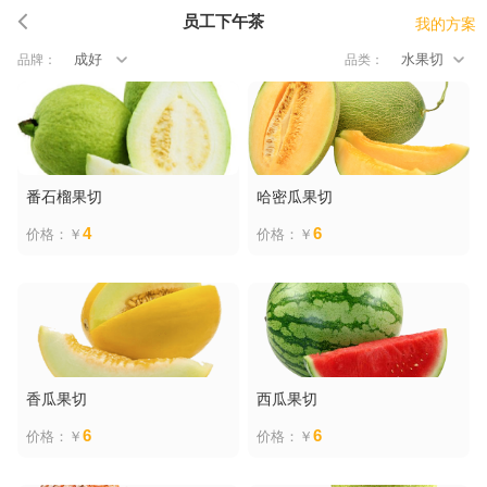
员工下午茶
我的方案
成好
水果切
品牌：
品类：
番石榴果切
哈密瓜果切
4
6
价格：￥
价格：￥
香瓜果切
西瓜果切
6
6
价格：￥
价格：￥