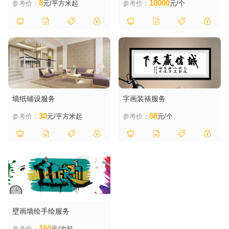
8
10000
参考价：
元/平方米起
参考价：
元/个
墙纸铺设服务
字画装裱服务
30
58
参考价：
元/平方米起
参考价：
元/个
壁画墙绘手绘服务
150
参考价：
元/次起