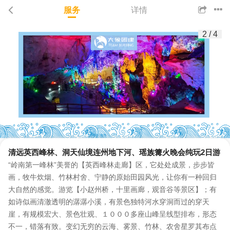
服务
详情
2
/
4
清远英西峰林、洞天仙境连州地下河、瑶族篝火晚会纯玩2日游
“岭南第一峰林”美誉的【英西峰林走廊】区，它处处成景，步步皆
画，牧牛炊烟、竹林村舍、宁静的原始田园风光，让你有一种回归
大自然的感觉。游览【小赵州桥，十里画廊，观音谷等景区】；有
如诗似画清澈透明的潺潺小溪，有景色独特河水穿洞而过的穿天
崖，有规模宏大、景色壮观、１０００多座山峰呈线型排布，形态
不一，错落有致。变幻无穷的云海、雾景、竹林、农舍星罗其布点