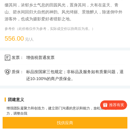
缀其间，浓郁乡土气息的田园风光，置身其间，大有在蓝天、青
山、碧水间回归大自然的神韵。风光绮丽、景致醉人，除迷倒中外
游客外，也成为摄影爱好者猎影之地。
参考价（此价格仅作为参考，实际成交价以协商后为准。）
556.00
元/人
发票：
增值税普通发票
质保：
标品按国家三包规定；非标品及服务如有质量问题，退
还10-100%的商户质保金。
团建意义
推荐有奖
增强团队凝聚力和创造力，建立部门沟通的意识和能力，放松身心，释放压
力，调整自我
找供应商
活动特色