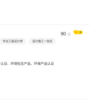
目
90
分
专业工装设计师
设计施工一站式
价认证、环境标志产品、环保产品认证
目