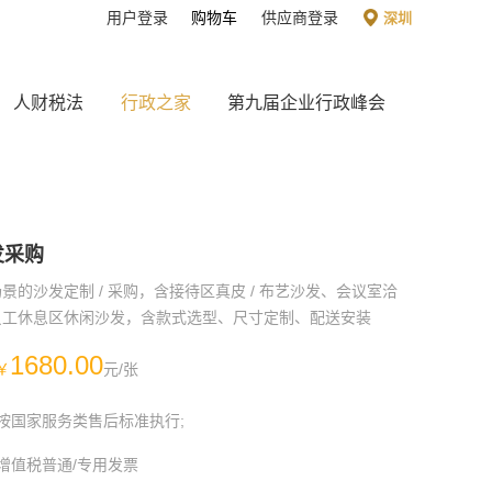
用户登录
购物车
供应商登录
深圳
人财税法
行政之家
第九届企业行政峰会
发采购
景的沙发定制 / 采购，含接待区真皮 / 布艺沙发、会议室洽
员工休息区休闲沙发，含款式选型、尺寸定制、配送安装
1680.00
￥
元/张
按国家服务类售后标准执行;
增值税普通/专用发票