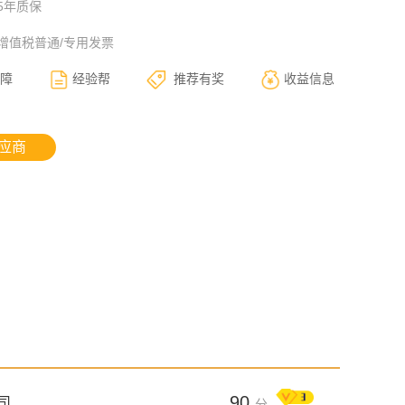
5年质保
增值税普通/专用发票
障
经验帮
推荐有奖
收益信息
应商
90
司
分