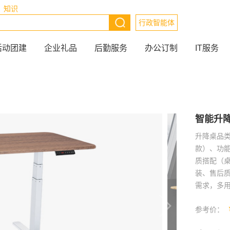
知识
行政智能体
活动团建
企业礼品
后勤服务
办公订制
IT服务
智能升
升降桌品类
款）、功
质搭配（桌
装、售后
需求，多
参考价：