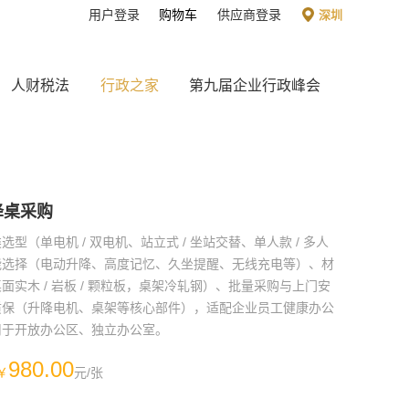
用户登录
购物车
供应商登录
深圳
人财税法
行政之家
第九届企业行政峰会
降桌采购
选型（单电机 / 双电机、站立式 / 坐站交替、单人款 / 多人
能选择（电动升降、高度记忆、久坐提醒、无线充电等）、材
面实木 / 岩板 / 颗粒板，桌架冷轧钢）、批量采购与上门安
质保（升降电机、桌架等核心部件），适配企业员工健康办公
用于开放办公区、独立办公室。
980.00
￥
元/张