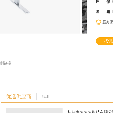
质 保
发 票
服务保
找供
复制链接
优选供应商
深圳
杭州南＊＊＊科技有限公